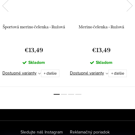
Športová merino čelenka - Ružová
Merino čelenka - Ružová
€13,49
€13,49
Skladom
Skladom
Dostupné varianty
Dostupné varianty
+ ďalšie
+ ďalšie
Z
á
p
Sledujte náš Instagram
Reklamačný poriadok