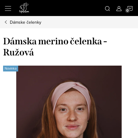
Prejsť
N
na
obsah
Dámske čelenky
K
Dámska merino čelenka -
Ružová
Novinka