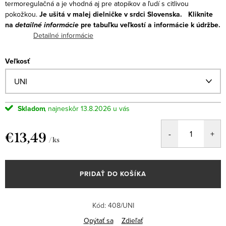
termoregulačná a je vhodná aj pre atopikov a ľudí s citlivou
pokožkou.
Je
ušitá v malej dielničke v srdci Slovenska.
Kliknite
na
detailné informácie
pre tabuľku veľkostí a informácie k údržbe.
Detailné informácie
Veľkosť
Skladom
13.8.2026
€13,49
/ ks
Jednotková
cena:
PRIDAŤ DO KOŠÍKA
Kód:
408/UNI
Opýtať sa
Zdieľať