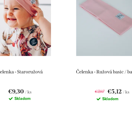
elenka - Staroružová
Čelenka - Ružová basic / b
€9,30
€5,12
€7,07
/ ks
/ ks
Skladom
Skladom