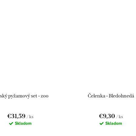
ský pyžamový set - zoo
Čelenka - Bledohnedá
€31,59
€9,30
/ ks
/ ks
Skladom
Skladom