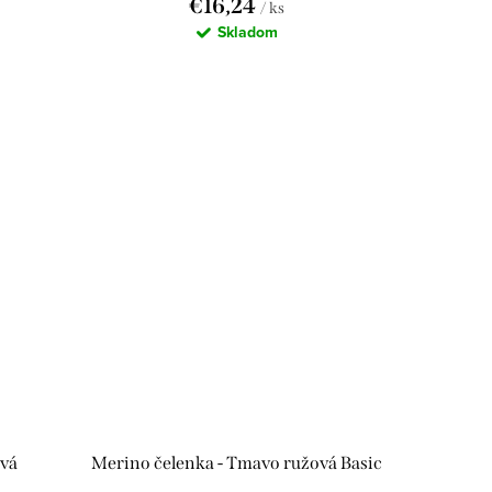
€16,24
/ ks
Skladom
ová
Merino čelenka - Tmavo ružová Basic