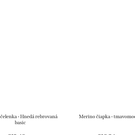
čelenka - Hnedá rebrovaná
Merino čiapka - tmavomo
basic