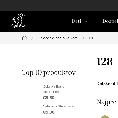
Prejsť
na
obsah
Deti
Dospel
Oblečenie podľa veľkosti
128
Domov
B
128
o
Top 10 produktov
č
Detské obl
Čelenka Basic -
n
Bledohnedá
€9,30
ý
Najpre
Čelenka - Staroružová
p
€9,30