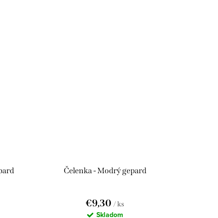
pard
Čelenka - Modrý gepard
€9,30
/ ks
Skladom