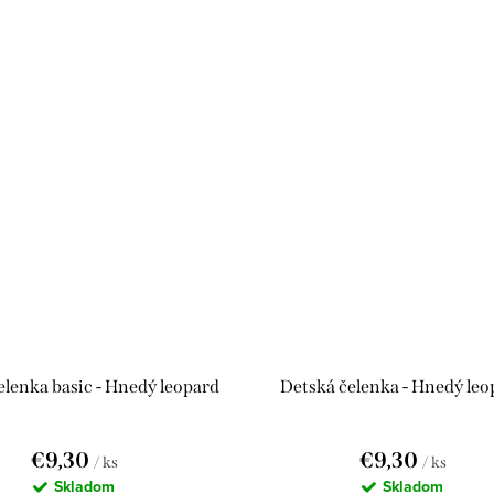
elenka basic - Hnedý leopard
Detská čelenka - Hnedý leo
€9,30
€9,30
/ ks
/ ks
Skladom
Skladom