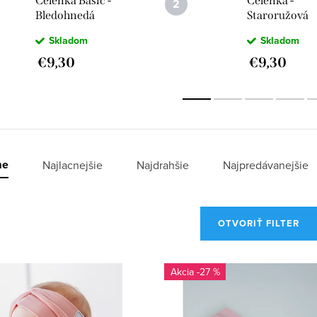
Čelenka Basic -
Čelenka -
Bledohnedá
Staroružová
Skladom
Skladom
€9,30
€9,30
me
Najlacnejšie
Najdrahšie
Najpredávanejšie
OTVORIŤ FILTER
-27 %