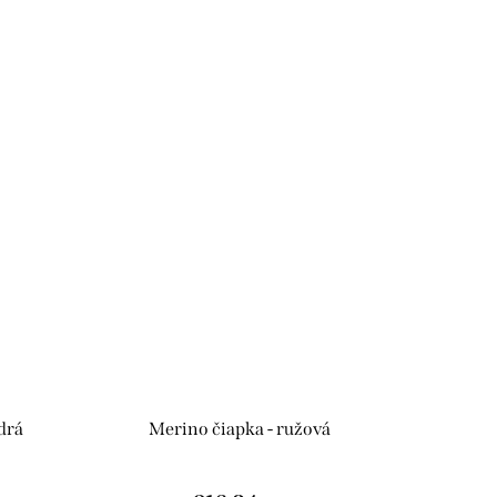
drá
Merino čiapka - ružová