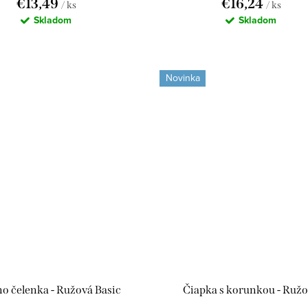
€13,49
€16,24
/ ks
/ ks
Skladom
Skladom
Novinka
o čelenka - Ružová Basic
Čiapka s korunkou - Ruž