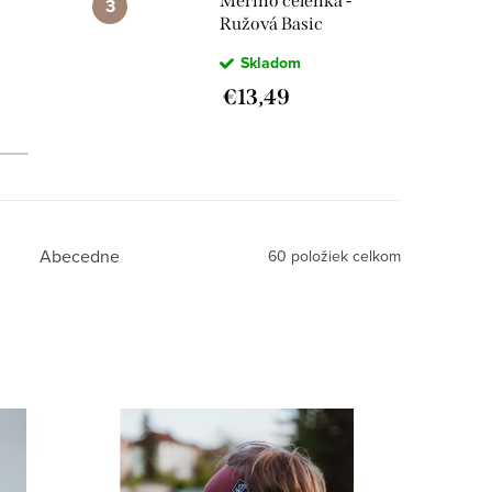
Merino čelenka -
Ružová Basic
Skladom
€13,49
Abecedne
60
položiek celkom