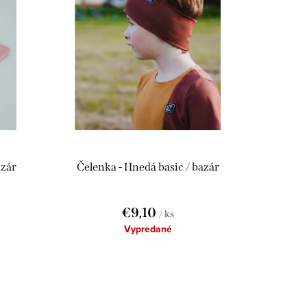
azár
Čelenka - Hnedá basic / bazár
€9,10
/ ks
Vypredané