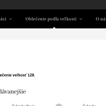
áci
Oblečenie podľa veľkosti
O nás
ečenie veľkosť 128.
dávanejšie