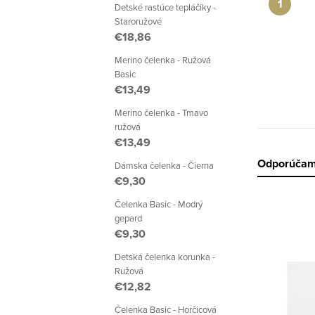
a
Detské rastúce tepláčiky -
Staroružové
n
€18,86
e
Merino čelenka - Ružová
Basic
l
€13,49
Merino čelenka - Tmavo
ružová
€13,49
R
Odporúča
Dámska čelenka - Čierna
€9,30
a
Čelenka Basic - Modrý
d
gepard
€9,30
e
V
Detská čelenka korunka -
Ružová
n
ý
€12,82
i
Čelenka Basic - Horčicová