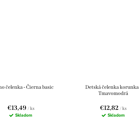
o čelenka - Čierna basic
Detská čelenka korunka 
Tmavomodrá
€13,49
€12,82
/ ks
/ ks
Skladom
Skladom