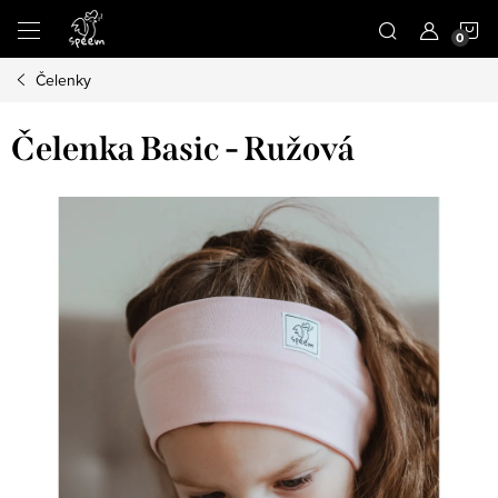
Prejsť
N
na
obsah
Čelenky
K
Čelenka Basic - Ružová