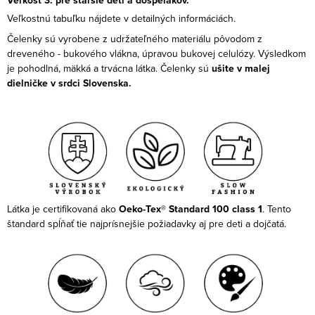
Veľkosť 3: pre staršie deti a dospelákov.
Veľkostnú tabuľku nájdete v detailných informáciách.
Čelenky sú vyrobene z udržateľného materiálu pôvodom z
dreveného - bukového vlákna, úpravou bukovej celulózy. Výsledkom
je pohodlná, mäkká a trvácna látka. Čelenky sú
ušite v malej
dielničke v srdci Slovenska.
Látka je certifikovaná ako
Oeko-Tex® Standard 100 class 1
. Tento
štandard spĺňať tie najprísnejšie požiadavky aj pre deti a dojčatá.