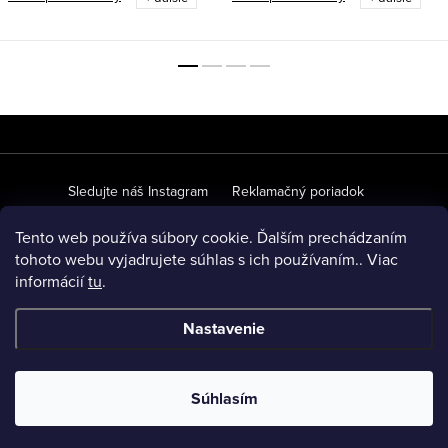
Z
á
p
Sledujte náš Instagram
Reklamačný poriadok
ä
Ochrana osobných údajov
Obchodné podmienky
Tento web používa súbory cookie. Ďalším prechádzaním
t
tohoto webu vyjadrujete súhlas s ich používaním.. Viac
O našich materiáloch
Veľkoobchodná spolupráca
FAQ
informácií
tu
.
i
e
Nastavenie
Copyright 2026
SPEEM
. Všetky práva vyhradené.
Upraviť
nastavenie cookies
Súhlasím
Vytvoril Shoptet