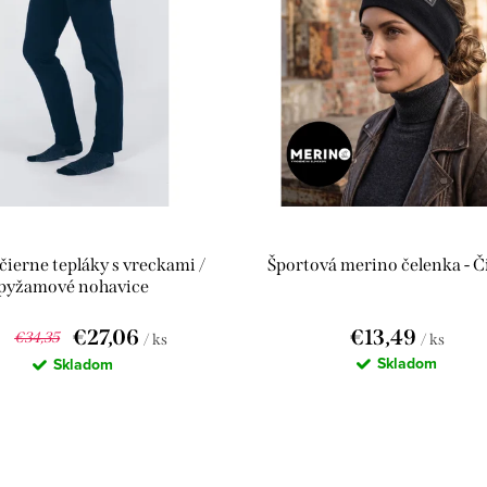
čierne tepláky s vreckami /
Športová merino čelenka - Č
pyžamové nohavice
€27,06
€13,49
€34,35
/ ks
/ ks
Skladom
Skladom