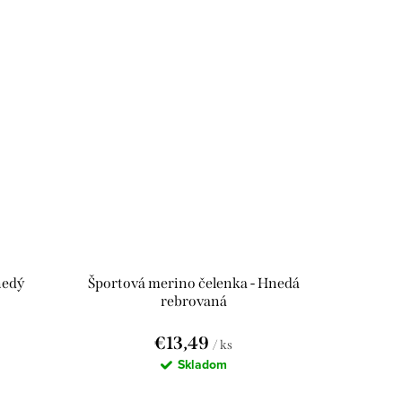
nedý
Športová merino čelenka - Hnedá
rebrovaná
€13,49
/ ks
Skladom