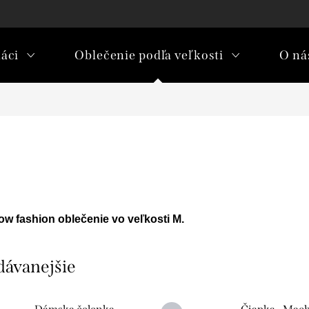
áci
Oblečenie podľa veľkosti
O nás
w fashion oblečenie vo veľkosti M.
dávanejšie