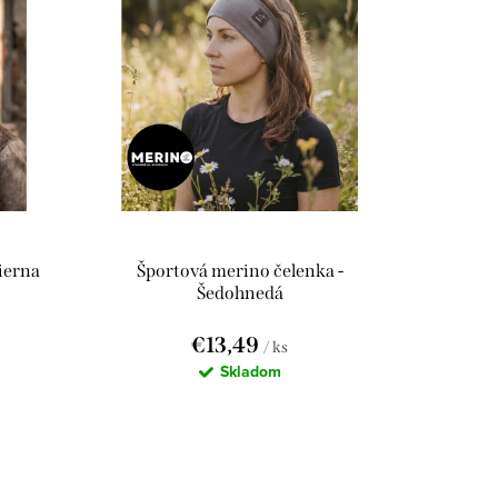
ierna
Športová merino čelenka -
Šedohnedá
€13,49
/ ks
Skladom