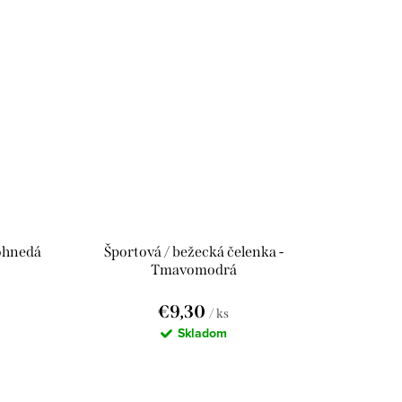
dohnedá
Športová / bežecká čelenka -
Tmavomodrá
€9,30
/ ks
Skladom