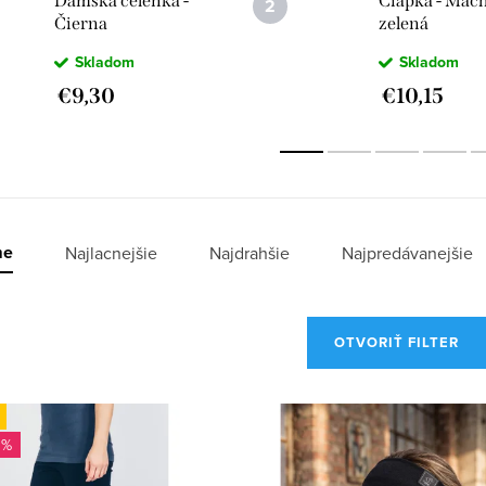
Dámska čelenka -
Čiapka - Mac
Čierna
zelená
Skladom
Skladom
€9,30
€10,15
me
Najlacnejšie
Najdrahšie
Najpredávanejšie
OTVORIŤ FILTER
 %