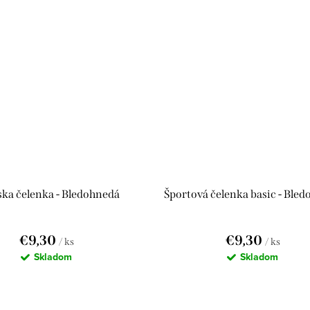
ka čelenka - Bledohnedá
Športová čelenka basic - Ble
€9,30
€9,30
/ ks
/ ks
Skladom
Skladom