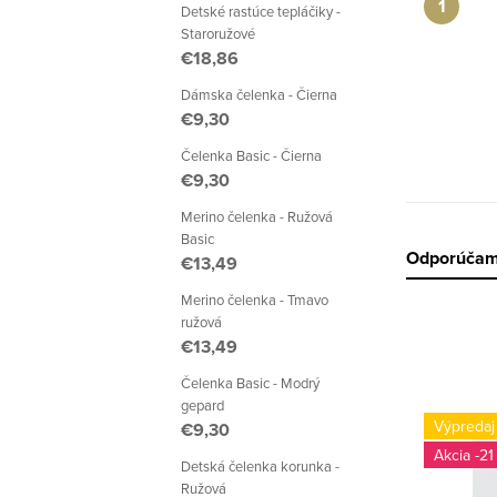
a
Detské rastúce tepláčiky -
Staroružové
n
€18,86
e
Dámska čelenka - Čierna
€9,30
l
Čelenka Basic - Čierna
€9,30
Merino čelenka - Ružová
Basic
R
Odporúča
€13,49
a
Merino čelenka - Tmavo
ružová
d
€13,49
Čelenka Basic - Modrý
e
V
gepard
Výpredaj
€9,30
n
ý
-21
Detská čelenka korunka -
i
Ružová