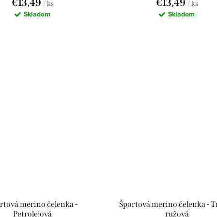
€13,49
€13,49
/ ks
/ ks
Skladom
Skladom
rtová merino čelenka -
Športová merino čelenka - 
Petrolejová
ružová