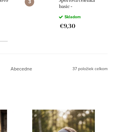
hovo
Športová čelenka
basic -
Bledohnedá
Skladom
€9,30
Abecedne
37
položiek celkom