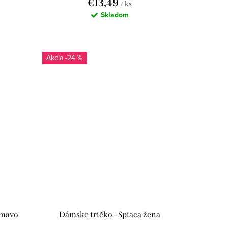
€13,49
/ ks
Skladom
-24 %
Tmavo
Dámske tričko - Spiaca žena