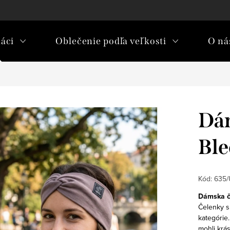
áci
Oblečenie podľa veľkosti
O nás
Dám
Bl
Kód:
635/
Dámska č
Čelenky s
kategórie.
mohli krás