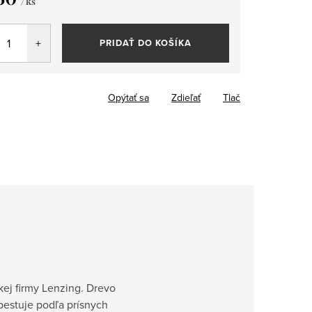
/ ks
tková
PRIDAŤ DO KOŠÍKA
Opýtať sa
Zdieľať
Tlač
ej firmy Lenzing. Drevo
pestuje podľa prísnych