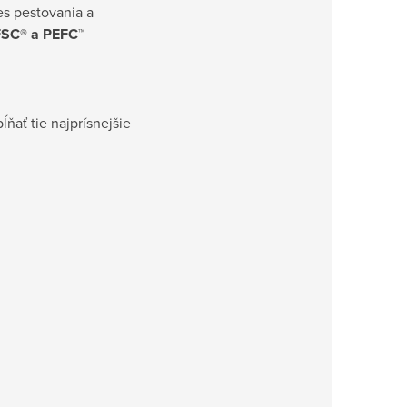
es pestovania a
FSC® a PEFC™
ĺňať tie najprísnejšie