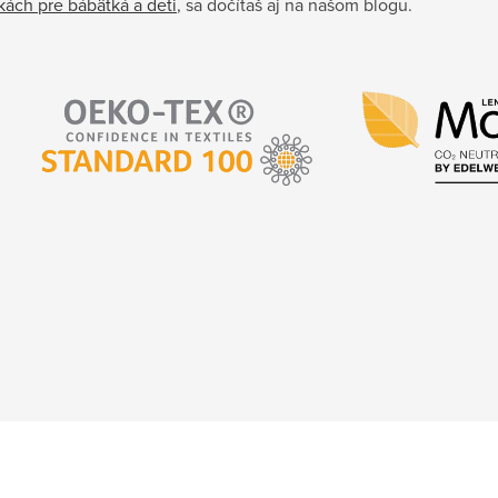
kách pre bábätká a deti
, sa dočítaš aj na našom blogu.