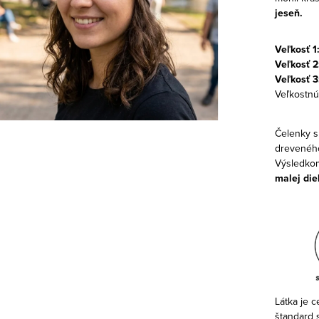
jeseň.
Veľkosť 1
Veľkosť 2:
Veľkosť 3
Veľkostnú
Čelenky s
dreveného
Výsledkom
malej die
Látka je c
štandard s