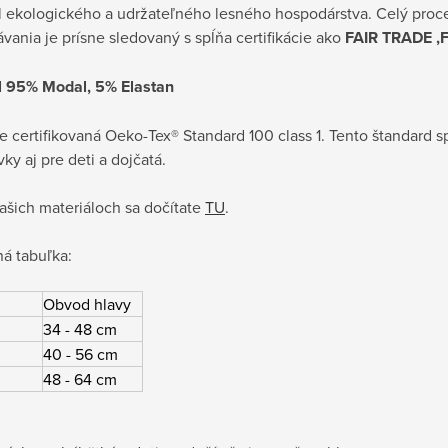
l ekologického a udržateľného lesného hospodárstva. Celý proc
vania je prísne sledovaný s spĺňa certifikácie ako
FAIR TRADE ,
l 95% Modal, 5% Elastan
je certifikovaná Oeko-Tex® Standard 100 class 1. Tento štandard sp
ky aj pre deti a dojčatá.
ašich materiáloch sa dočítate
TU
.
á tabuľka:
Obvod hlavy
34 - 48 cm
40 - 56 cm
48 - 64 cm