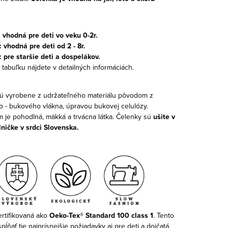
: vhodná pre deti vo veku 0-2r.
 vhodná pre deti od 2 - 8r.
: pre staršie deti a dospelákov.
 tabuľku nájdete v detailných informáciách.
ú vyrobene z udržateľného materiálu pôvodom z
 - bukového vlákna, úpravou bukovej celulózy.
 je pohodlná, mäkká a trvácna látka. Čelenky sú
ušite v
lničke v srdci Slovenska.
ertifikovaná ako
Oeko-Tex® Standard 100 class 1
. Tento
pĺňať tie najprísnejšie požiadavky aj pre deti a dojčatá.