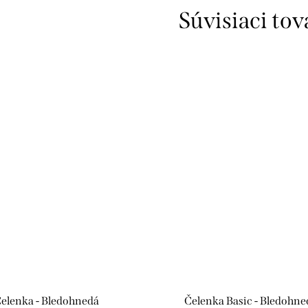
Súvisiaci tov
elenka - Bledohnedá
Čelenka Basic - Bledohne