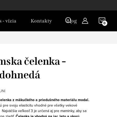
NÁKU
 - vízia
Kontakty
Blog
KOŠÍ
ska čelenka -
edohnedá
UNI
elenka z mäkučkého a priedušného materiálu modal.
ú pre svoju elasticitu vhodné pre všetky vekové
 Najväčšia veľkosť 3 je určená aj pre maminky, aby sa
ne zladiť.
Čelenka je vhodná na jar, leto a skorú