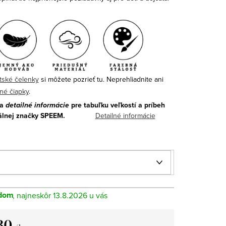
tské čelenky
si môžete pozrieť tu.
Neprehliadnite ani
rné čiapky
.
na
detailné informácie
pre tabuľku veľkostí a príbeh
álnej značky SPEEM.
Detailné informácie
dom
13.8.2026
30