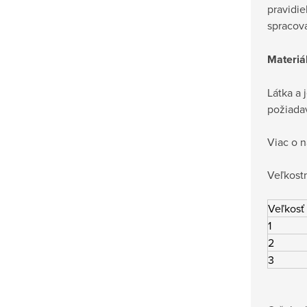
pravidie
spracová
Materiá
Látka a 
požiadav
Viac o n
Veľkostn
Veľkosť
1
2
3