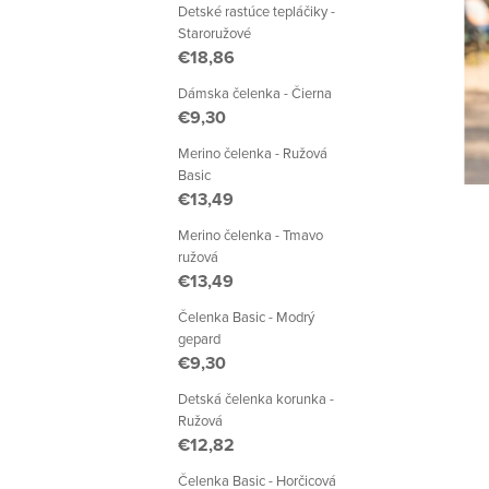
a
Detské rastúce tepláčiky -
Staroružové
n
€18,86
e
Dámska čelenka - Čierna
€9,30
l
Merino čelenka - Ružová
Basic
€13,49
Merino čelenka - Tmavo
ružová
€13,49
Čelenka Basic - Modrý
gepard
€9,30
Detská čelenka korunka -
Ružová
€12,82
Čelenka Basic - Horčicová