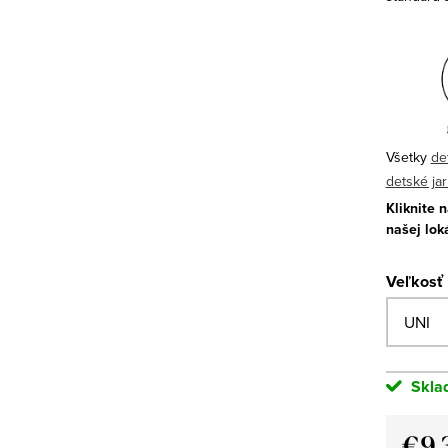
Všetky
de
detské ja
Kliknite 
našej lok
Veľkosť
Skla
€9,