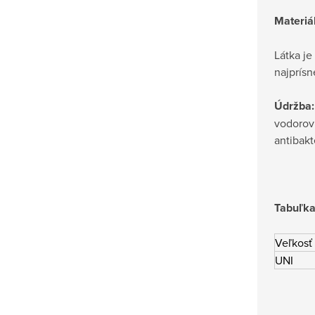
Materiá
Látka je
najprísn
Údržba:
vodorovn
antibakt
Tabuľka
Veľkosť
UNI