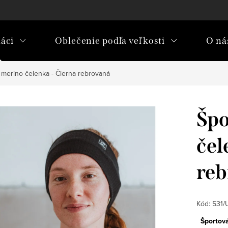
áci
Oblečenie podľa veľkosti
O nás
 merino čelenka - Čierna rebrovaná
Špo
čel
reb
Kód:
531/
Športov