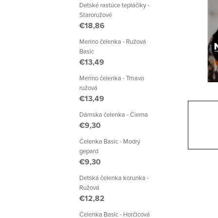
a
Detské rastúce tepláčiky -
Staroružové
n
€18,86
e
Merino čelenka - Ružová
Basic
l
€13,49
Merino čelenka - Tmavo
ružová
€13,49
Dámska čelenka - Čierna
€9,30
Čelenka Basic - Modrý
gepard
€9,30
Detská čelenka korunka -
Ružová
€12,82
Čelenka Basic - Horčicová