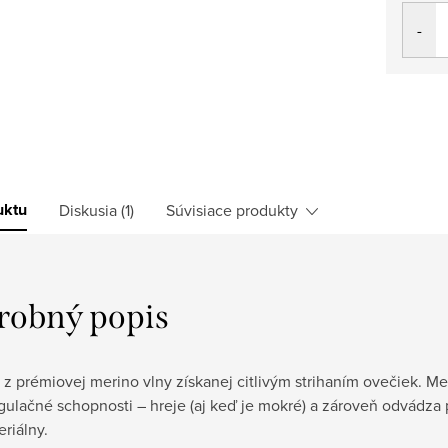
cena:
uktu
Diskusia (1)
Súvisiace produkty
robný popis
z prémiovej merino vlny získanej citlivým strihaním ovečiek. M
ulačné schopnosti – hreje (aj keď je mokré) a zároveň odvádza po
eriálny.