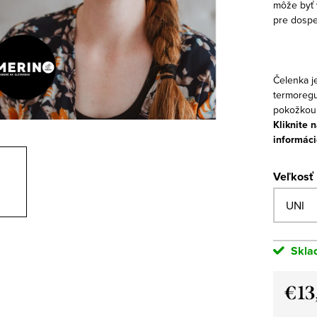
môže byť 
pre dospe
Čelenka j
termoregul
pokožkou
Kliknite 
informáci
Veľkosť
Skla
€13
Jedno