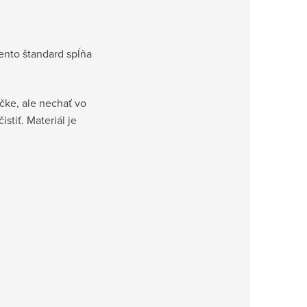
Tento štandard spĺňa
čke, ale nechať vo
stiť. Materiál je