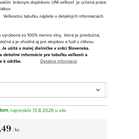
vaším krásnym doplnkom. UNI veľkosť je určená práve
lákov.
Veľkostnú tabuľku nájdete v detailných informáciách.
e vyrobená zo 100% merino vlny, ktorá je priedušná,
ačná a je vhodná aj pre atopikov a ľudí s citlivou
.
Je
ušitá v malej dielničke v srdci Slovenska.
na
detailné informácie
pre tabuľku veľkostí a
e k údržbe.
Detailné informácie
dom
13.8.2026
,49
/ ks
tková