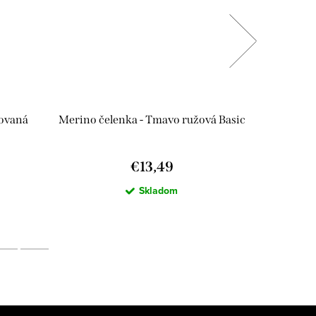
rovaná
Merino čelenka - Tmavo ružová Basic
Merino 
€13,49
Skladom