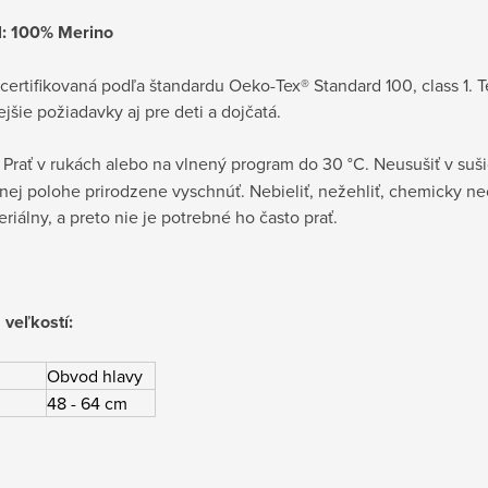
l: 100% Merino
 certifikovaná podľa štandardu Oeko-Tex® Standard 100, class 1. 
ejšie požiadavky aj pre deti a dojčatá.
Prať v rukách alebo na vlnený program do 30 °C. Neusušiť v suši
ej polohe prirodzene vyschnúť. Nebieliť, nežehliť, chemicky neči
eriálny, a preto nie je potrebné ho často prať.
 veľkostí:
Obvod hlavy
48 - 64 cm