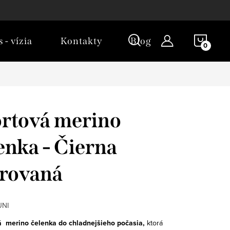
NÁKU
 - vízia
Kontakty
Blog
KOŠÍ
rtová merino
enka - Čierna
rovaná
UNI
á merino čelenka do chladnejšieho počasia,
ktorá