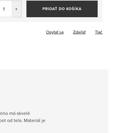
PRIDAŤ DO KOŠÍKA
Opýtať sa
Zdieľať
Tlač
erino má skvelé
t od tela. Materiál je