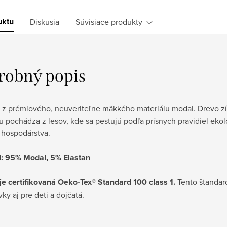
uktu
Diskusia
Súvisiace produkty
robný popis
 z prémiového, neuveriteľne mäkkého materiálu modal. Drevo zí
u pochádza z lesov, kde sa pestujú podľa prísnych pravidiel ek
 hospodárstva.
l: 95% Modal, 5% Elastan
je certifikovaná Oeko-Tex® Standard 100 class 1.
Tento štandard
ky aj pre deti a dojčatá.