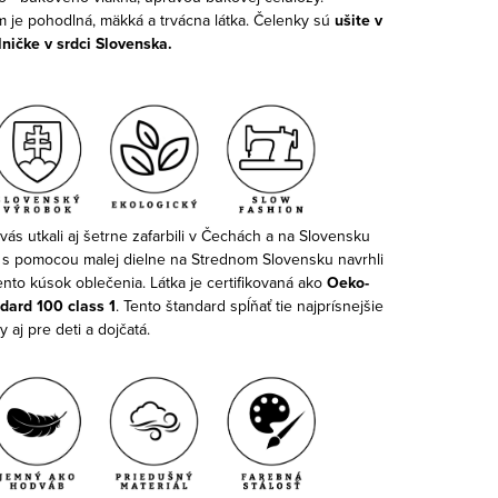
 je pohodlná, mäkká a trvácna látka. Čelenky sú
ušite v
lničke v srdci Slovenska.
vás utkali aj šetrne zafarbili v Čechách a na Slovensku
 s pomocou malej dielne na Strednom Slovensku navrhli
 tento kúsok oblečenia. Látka je certifikovaná ako
Oeko-
dard 100 class 1
. Tento štandard spĺňať tie najprísnejšie
 aj pre deti a dojčatá.