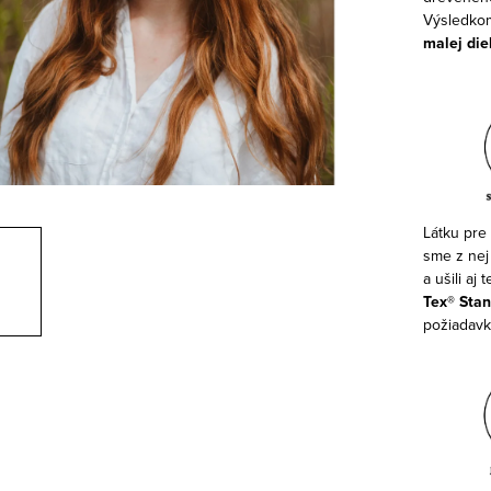
Výsledkom
malej die
Látku pre 
sme z nej
a ušili aj
Tex® Stan
požiadavky