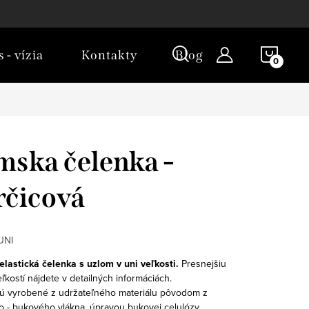
NÁKU
 - vízia
Kontakty
Blog
KOŠÍ
ska čelenka -
čicová
UNI
lastická čelenka s uzlom v uni veľkosti.
Presnejšiu
ľkostí nájdete v detailných informáciách.
ú vyrobené z udržateľného materiálu pôvodom z
 - bukového vlákna, úpravou bukovej celulózy.