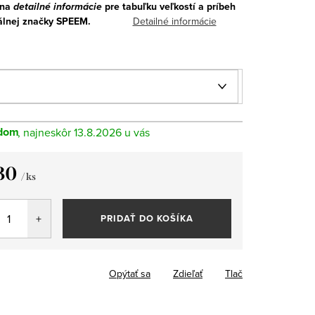
 na
detailné informácie
pre tabuľku veľkostí a príbeh
álnej značky SPEEM.
Detailné informácie
dom
13.8.2026
30
/ ks
tková
PRIDAŤ DO KOŠÍKA
Opýtať sa
Zdieľať
Tlač