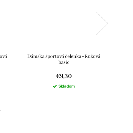
žová
Dámska športová čelenka - Ružová
Dámsk
basic
€9,30
Skladom