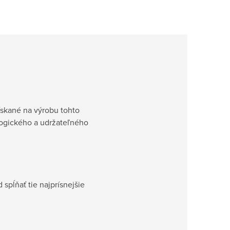
skané na výrobu tohto
ologického a udržateľného
 spĺňať tie najprísnejšie