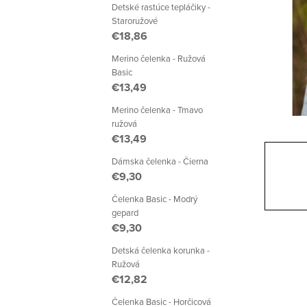
a
Detské rastúce tepláčiky -
Staroružové
n
€18,86
e
Merino čelenka - Ružová
Basic
l
€13,49
Merino čelenka - Tmavo
ružová
€13,49
Dámska čelenka - Čierna
€9,30
Čelenka Basic - Modrý
gepard
€9,30
Detská čelenka korunka -
Ružová
€12,82
Čelenka Basic - Horčicová