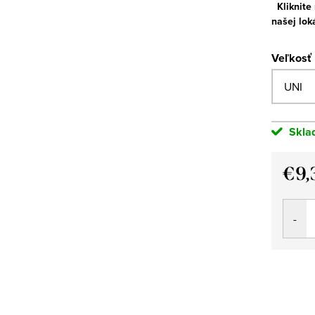
Kliknite
našej lok
Veľkosť
Skla
€9,
Jedno
cena: