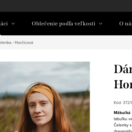
áci
Oblečenie podľa veľkosti
O nás
lenka - Horčicová
Dám
Hor
Kód:
372/
Mäkučká e
tabuľku ve
Čelenky s
dreveného