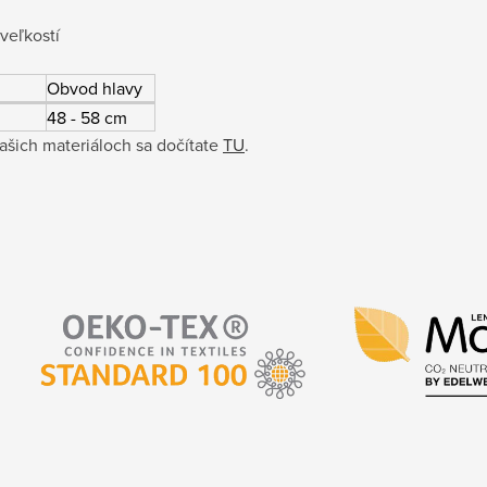
veľkostí
Obvod hlavy
48 - 58 cm
ašich materiáloch sa dočítate
TU
.