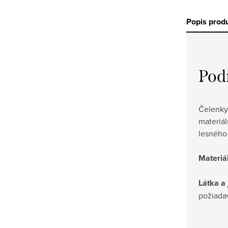
Popis prod
Pod
Čelenky
materiál
lesného
Materiá
Látka a 
požiadav