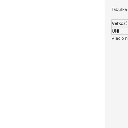
Tabuľka 
Veľkosť
UNI
Viac o n