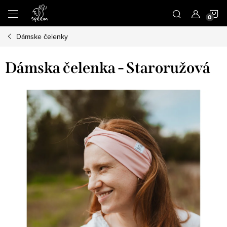
Prejsť
N
na
obsah
Dámske čelenky
K
Dámska čelenka - Staroružová