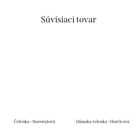
Súvisiaci tovar
Čelenka - Staroružová
Dámska čelenka - Horčicová