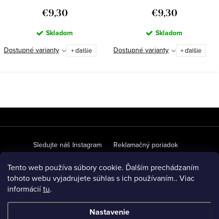
€9,30
€9,30
Skladom
Skladom
Dostupné varianty
Dostupné varianty
+ ďalšie
+ ďalšie
Z
á
p
Sledujte náš Instagram
Reklamačný poriadok
ä
Ochrana osobných údajov
Obchodné podmienky
Tento web používa súbory cookie. Ďalším prechádzaním
t
tohoto webu vyjadrujete súhlas s ich používaním.. Viac
O našich materiáloch
Veľkoobchodná spolupráca
FAQ
informácií
tu
.
i
e
Nastavenie