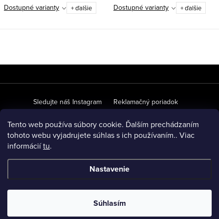
Dostupné varianty
Dostupné varianty
+ ďalšie
+ ďalšie
Z
á
p
Sledujte náš Instagram
Reklamačný poriadok
ä
Ochrana osobných údajov
Obchodné podmienky
Tento web používa súbory cookie. Ďalším prechádzaním
t
tohoto webu vyjadrujete súhlas s ich používaním.. Viac
O našich materiáloch
Veľkoobchodná spolupráca
FAQ
informácií
tu
.
i
e
Nastavenie
Copyright 2026
SPEEM
. Všetky práva vyhradené.
Upraviť
nastavenie cookies
Súhlasím
Vytvoril Shoptet