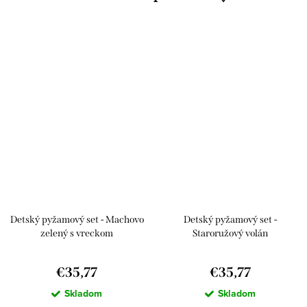
Detský pyžamový set - Machovo
Detský pyžamový set -
zelený s vreckom
Staroružový volán
€35,77
€35,77
Skladom
Skladom