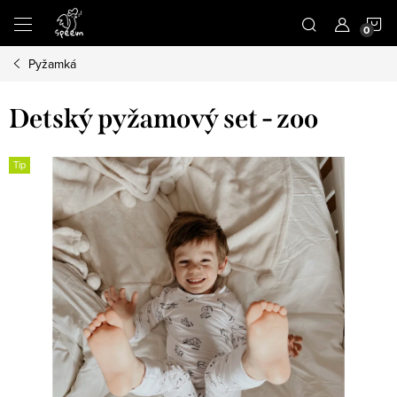
Prejsť
N
na
obsah
Pyžamká
K
Detský pyžamový set - zoo
Tip