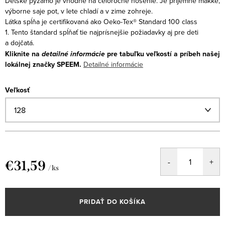
Detské pyžamo je vhodné na celoročné nosenie. Je príjemne mäkké,
výborne saje pot, v lete chladí a v zime zohreje.
Látka spĺňa je certifikovaná ako Oeko-Tex® Standard 100 class
1. Tento štandard spĺňať tie najprísnejšie požiadavky aj pre deti
a dojčatá.
Kliknite na
detailné informácie
pre tabuľku veľkostí a príbeh našej
lokálnej značky SPEEM.
Detailné informácie
Veľkosť
€31,59
/ ks
Jednotková
cena:
PRIDAŤ DO KOŠÍKA