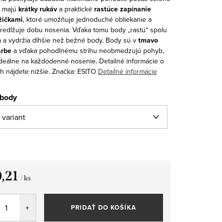
 majú
krátky rukáv
a praktické
rastúce zapínanie
žičkami
, ktoré umožňuje jednoduché obliekanie a
redlžuje dobu nosenia. Vďaka tomu body „rastú“ spolu
m a vydržia dlhšie než bežné body.
Body sú v
tmavo
arbe
a vďaka pohodlnému strihu neobmedzujú pohyb,
ideálne na každodenné nosenie.
Detailné informácie o
h nájdete nižšie.
Značka: ESITO
Detailné informácie
 body
,21
/ ks
tková
PRIDAŤ DO KOŠÍKA