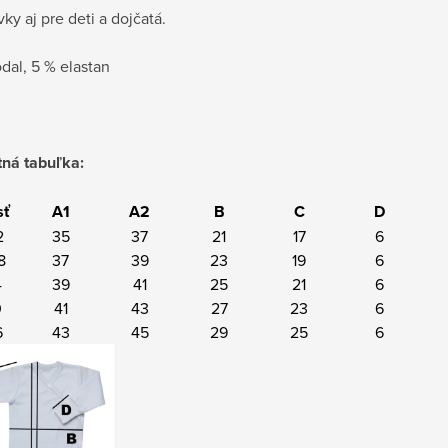
ky aj pre deti a dojčatá.
dal, 5 % elastan
ná tabuľka:
sť
A1
A2
B
C
D
2
35
37
21
17
6
8
37
39
23
19
6
4
39
41
25
21
6
0
41
43
27
23
6
6
43
45
29
25
6