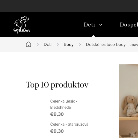
Prejsť
na
obsah
Deti
Dospel
Deti
Body
Detské rastúce body - tma
Domov
B
o
Top 10 produktov
č
Čelenka Basic -
n
Bledohnedá
€9,30
ý
Čelenka - Staroružová
p
€9,30