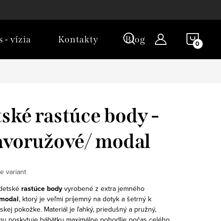
NÁKU
 - vízia
Kontakty
Blog
KOŠÍ
ské rastúce body -
voružové/ modal
e variant
detské
rastúce body
vyrobené z extra jemného
modal
, ktorý je veľmi príjemný na dotyk a šetrný k
etskej pokožke. Materiál je ľahký, priedušný a pružný,
u poskytuje bábätku maximálne pohodlie počas celého