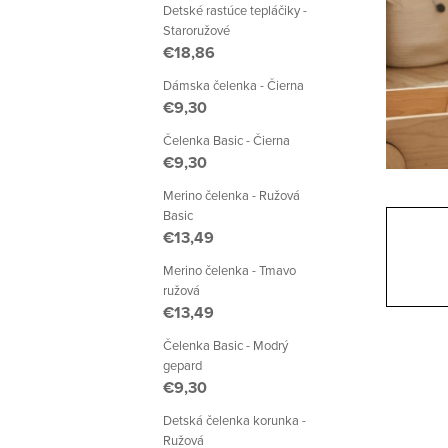
a
Detské rastúce tepláčiky -
Staroružové
n
€18,86
e
Dámska čelenka - Čierna
€9,30
l
Čelenka Basic - Čierna
€9,30
Merino čelenka - Ružová
Basic
€13,49
Merino čelenka - Tmavo
ružová
€13,49
Čelenka Basic - Modrý
gepard
€9,30
Detská čelenka korunka -
Ružová