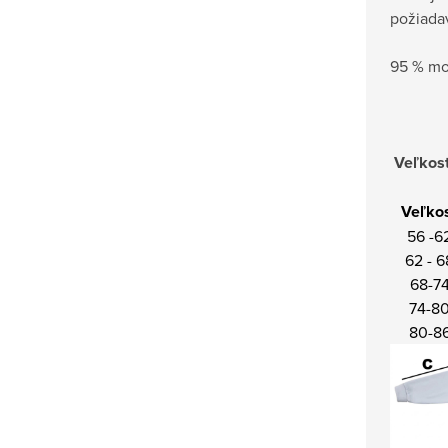
požiadav
95 % mo
Veľkost
Veľko
56 -6
62 - 6
68-7
74-8
80-8