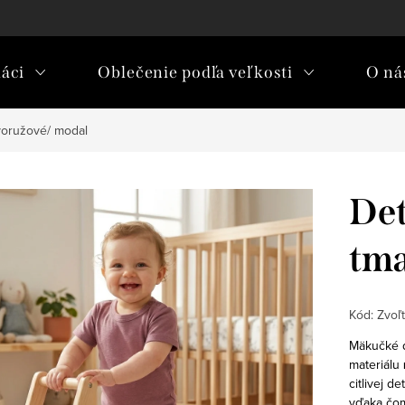
áci
Oblečenie podľa veľkosti
O nás
voružové/ modal
Det
tma
Kód:
Zvoľt
Mäkučké 
materiálu
citlivej d
vďaka čom