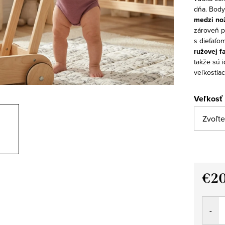
dňa.
Body
medzi no
zároveň p
s dieťaťo
ružovej f
takže sú 
veľkostiac
Veľkosť
€20
Jedno
cena: