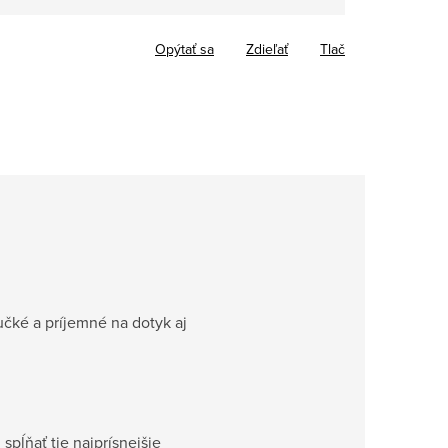
Opýtať sa
Zdieľať
Tlač
čké a príjemné na dotyk aj
spĺňať tie najprísnejšie