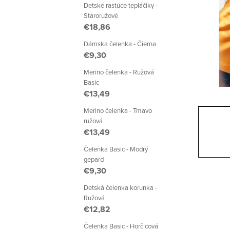
a
Detské rastúce tepláčiky -
Staroružové
n
€18,86
e
Dámska čelenka - Čierna
€9,30
l
Merino čelenka - Ružová
Basic
€13,49
Merino čelenka - Tmavo
ružová
€13,49
Čelenka Basic - Modrý
gepard
€9,30
Detská čelenka korunka -
Ružová
€12,82
Čelenka Basic - Horčicová