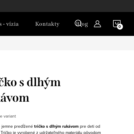
NÁKU
 - vízia
Kontakty
Blog
KOŠÍ
čko s dlhým
kávom
e variant
 jemne predĺžené
tričko s dlhým rukávom
pre deti od
. Tričko je vyrobené z udržateľného materiálu pôvodom