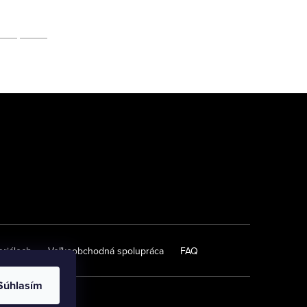
eriáloch
Veľkoobchodná spolupráca
FAQ
Súhlasím