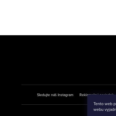
Z
á
p
ä
t
i
Sledujte náš Instagram
Reklamačný poriadok
e
Tento web p
webu vyjadru