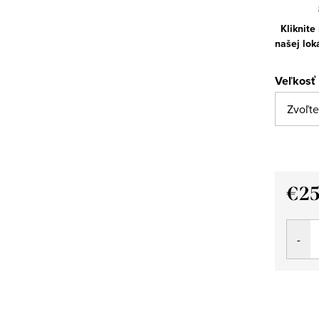
Kliknite
našej lok
Veľkosť
€25
Jedno
cena: