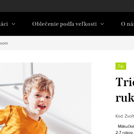
áci
Oblečenie podľa veľkosti
O nás
ávom
Tip
Tri
ru
Kód:
Zvoľt
Mäkučké
2-7 rokov