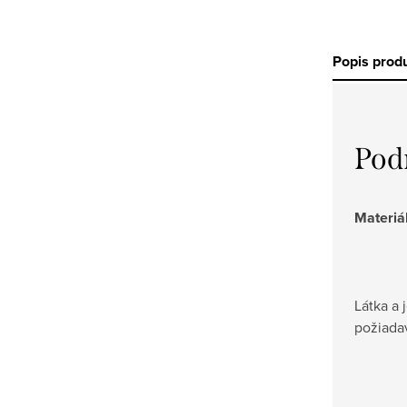
Popis prod
Pod
Materiá
Látka a 
požiadav