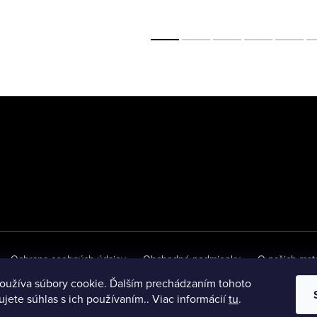
Ochrana osobných údajov
Obchodné podmienky
O našich mat
oužíva súbory cookie. Ďalším prechádzaním tohoto
jete súhlas s ich používaním.. Viac informácií
tu
.