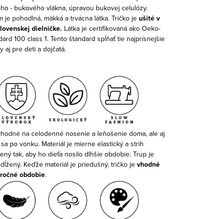
ho - bukového vlákna, úpravou bukovej celulózy.
 je pohodlná, mäkká a trvácna látka. Tričko je
ušité v
slovenskej dielničke.
Látka je certifikovaná ako Oeko-
ard 100 class 1. Tento štandard spĺňať tie najprísnejšie
 aj pre deti a dojčatá.
 vhodné na celodenné nosenie a leňošenie doma, ale aj
 sa po vonku.
Materiál je mierne elastický a strih
ný tak, aby ho dieťa nosilo dlhšie obdobie. Trup je
ĺžený. Keďže materiál je priedušný, tričko je
vhodné
 ročné obdobie
.