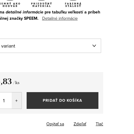
 na
detailné informácie
pre tabuľku veľkostí a príbeh
álnej značky SPEEM.
Detailné informácie
,83
/ ks
tková
PRIDAŤ DO KOŠÍKA
Opýtať sa
Zdieľať
Tlač