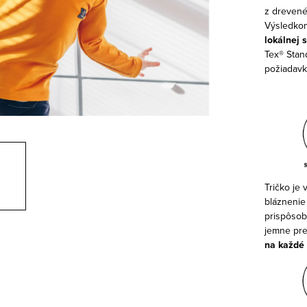
z drevené
Výsledkom
lokálnej 
Tex® Stand
požiadavky
Tričko je
bláznenie
prispôsobe
jemne pred
na každé