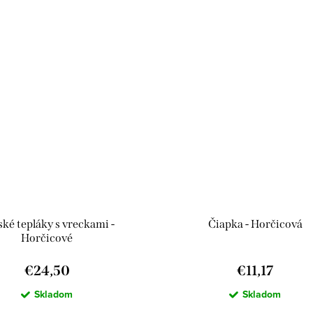
ké tepláky s vreckami -
Čiapka - Horčicová
Horčicové
€24,50
€11,17
Skladom
Skladom