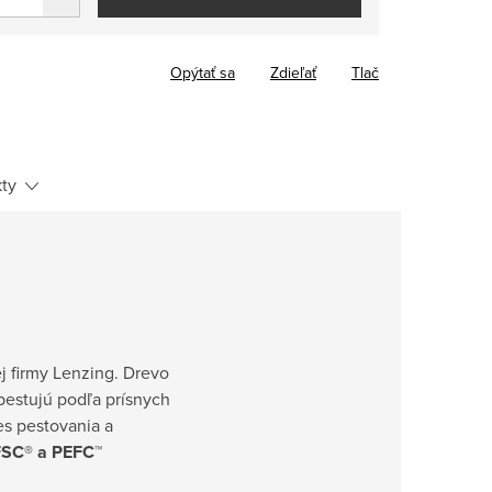
Opýtať sa
Zdieľať
Tlač
ty
 firmy Lenzing. Drevo
pestujú podľa prísnych
es pestovania a
FSC® a PEFC™