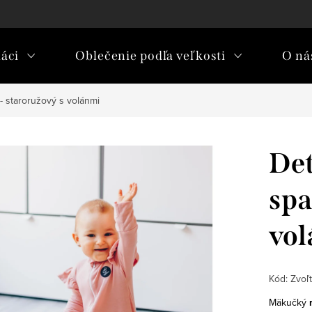
áci
Oblečenie podľa veľkosti
O nás
- staroružový s volánmi
Det
spa
vo
Kód:
Zvoľt
Mäkučký