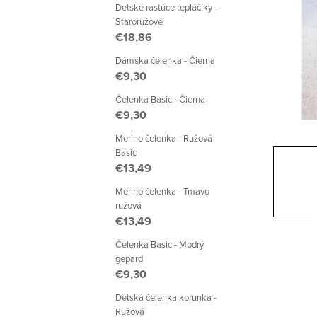
a
Detské rastúce tepláčiky -
Staroružové
n
€18,86
e
Dámska čelenka - Čierna
€9,30
l
Čelenka Basic - Čierna
€9,30
Merino čelenka - Ružová
Basic
€13,49
Merino čelenka - Tmavo
ružová
€13,49
Čelenka Basic - Modrý
gepard
€9,30
Detská čelenka korunka -
Ružová