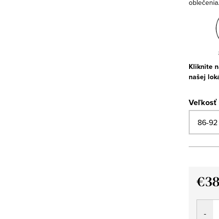
oblečenia
Kliknite 
našej lok
Veľkosť
€38
Jedno
cena: