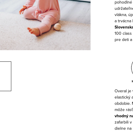
pohodlné 
udržateľn
vlákna, ú
a trvácna 
Slovenska
100 class 
pre deti a
Overal je
elastický 
obdobie.
môže rásť 
vhodný n
zafarbili
dielne na 