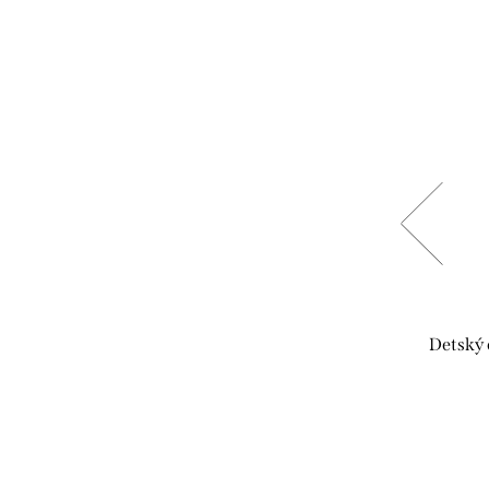
-24 %
ružový
Detské rastúce tepláčiky -
Detský 
Staroružové / Bazár
€12,25
€16,30
Skladom