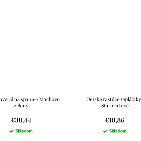
overal na spanie - Machovo
Detské rastúce tepláčiky
zelený
Staroružové
€38,44
€18,86
Skladom
Skladom