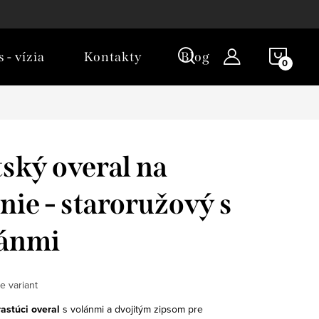
NÁKU
 - vízia
Kontakty
Blog
KOŠÍ
ský overal na
nie - staroružový s
lánmi
e variant
rastúci overal
s volánmi a dvojitým zipsom pre