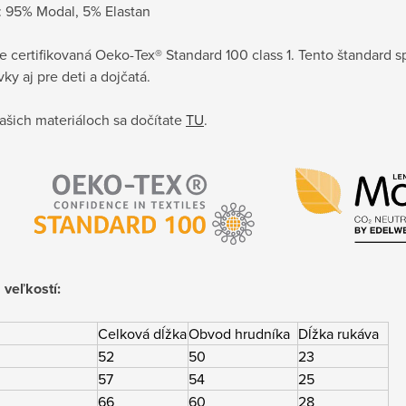
: 95% Modal, 5% Elastan
je certifikovaná Oeko-Tex® Standard 100 class 1. Tento štandard sp
ky aj pre deti a dojčatá.
ašich materiáloch sa dočítate
TU
.
 veľkostí:
Celková dĺžka
Obvod hrudníka
Dĺžka rukáva
52
50
23
57
54
25
66
60
28