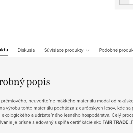
uktu
Diskusia
Súvisiace produkty
Podobné produk
robný popis
z prémiového, neuveriteľne mäkkého materiálu modal od rakúskej
na výrobu tohto materiálu pochádza z európskych lesov, kde sa 
l ekologického a udržateľného lesného hospodárstva. Celý proc
vania je prísne sledovaný s spĺňa certifikácie ako
FAIR TRADE ,