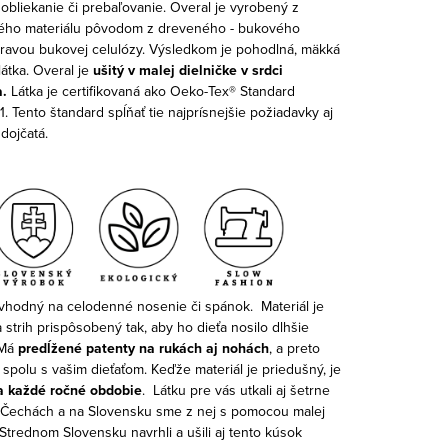
obliekanie či prebaľovanie. Overal je vyrobený z
ého materiálu pôvodom z dreveného - bukového
pravou bukovej celulózy. Výsledkom je pohodlná, mäkká
látka. Overal je
ušitý v malej dielničke v srdci
.
Látka je certifikovaná ako Oeko-Tex® Standard
1. Tento štandard spĺňať tie najprísnejšie požiadavky aj
 dojčatá.
 vhodný na celodenné nosenie či spánok.
Materiál je
a strih prispôsobený tak, aby ho dieťa nosilo dlhšie
 Má
predĺžené patenty na rukách aj nohách
, a preto
spolu s vašim dieťaťom. Keďže materiál je priedušný, je
a každé ročné obdobie
.
Látku pre vás utkali aj šetrne
 v Čechách a na Slovensku sme z nej s pomocou malej
Strednom Slovensku navrhli a ušili aj tento kúsok