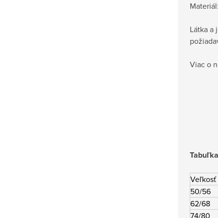
Materiál
Látka a 
požiadav
Viac o n
Tabuľka
Veľkosť
50/56
62/68
74/80