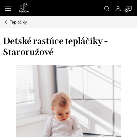
Prejsť
N
na
obsah
Tepláčiky
K
Detské rastúce tepláčiky -
Staroružové