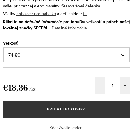
vašej princeznej alebo maminy:
Staroružová čelenka
Všetky
nohavice pre bábätká
a deti nájdete
tu
.
Kliknite na
detailné informácie
pre tabuľku veľkostí a príbeh našej
lokálnej značky SPEEM.
Detailné informácie
Veľkosť
€18,86
/ ks
Jednotková
cena:
PRIDAŤ DO KOŠÍKA
Kód:
Zvoľte variant