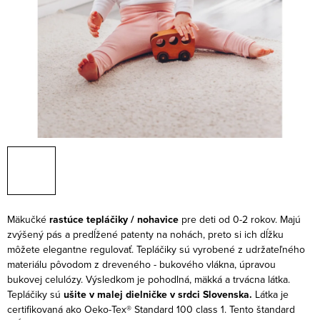
Mäkučké
rastúce tepláčiky / nohavice
pre deti od 0-2 rokov. Majú
zvýšený pás a predĺžené patenty na nohách, preto si ich dĺžku
môžete elegantne regulovať. Tepláčiky sú vyrobené z udržateľného
materiálu pôvodom z dreveného - bukového vlákna, úpravou
bukovej celulózy. Výsledkom je pohodlná, mäkká a trvácna látka.
Tepláčiky sú
ušite v malej dielničke v srdci Slovenska.
Látka je
certifikovaná ako Oeko-Tex® Standard 100 class 1. Tento štandard