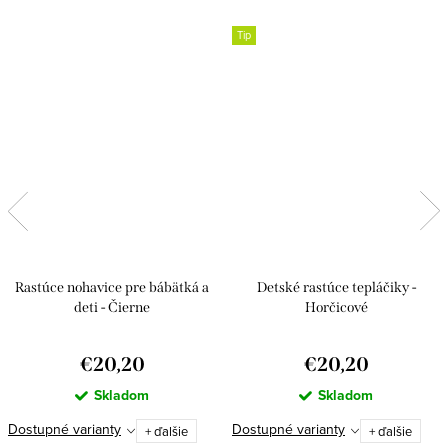
Tip
Rastúce nohavice pre bábätká a
Detské rastúce tepláčiky -
deti - Čierne
Horčicové
€20,20
€20,20
Skladom
Skladom
Dostupné varianty
Dostupné varianty
+ ďalšie
+ ďalšie