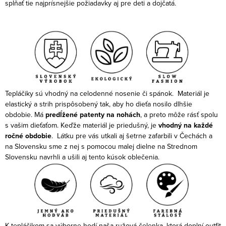
spĺňať tie najprísnejšie požiadavky aj pre deti a dojčatá.
Tepláčiky sú vhodný na celodenné nosenie či spánok.
Materiál je
elastický a strih prispôsobený tak, aby ho dieťa nosilo dlhšie
obdobie. Má
predĺžené patenty na nohách
, a preto môže rásť spolu
s vašim dieťaťom. Keďže materiál je priedušný, je
vhodný na každé
ročné obdobie
.
Látku pre vás utkali aj šetrne zafarbili v Čechách a
na Slovensku sme z nej s pomocou malej dielne na Strednom
Slovensku navrhli a ušili aj tento kúsok oblečenia.
K tepláčikom sa výborne hodí naša ružová čelenka, ktorá doplní outfit