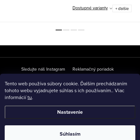
Dostupné varianty
+ ďalšie
Z
á
p
Sledujte náš Instagram
Reklamačný poriadok
ä
Ochrana osobných údajov
Obchodné podmienky
Tento web používa súbory cookie. Ďalším prechádzaním
t
tohoto webu vyjadrujete súhlas s ich používaním.. Viac
O našich materiáloch
Veľkoobchodná spolupráca
FAQ
informácií
tu
.
i
e
Nastavenie
Copyright 2026
SPEEM
. Všetky práva vyhradené.
Upraviť
nastavenie cookies
Súhlasím
Vytvoril Shoptet