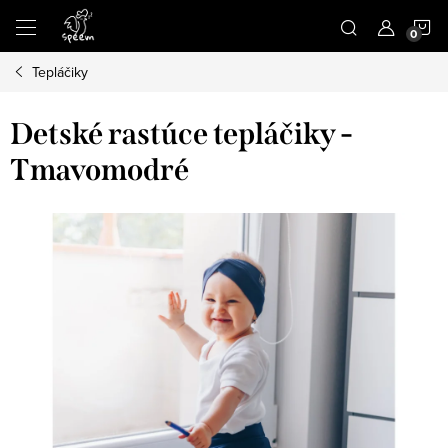
Prejsť
N
na
obsah
Tepláčiky
K
Detské rastúce tepláčiky -
Tmavomodré