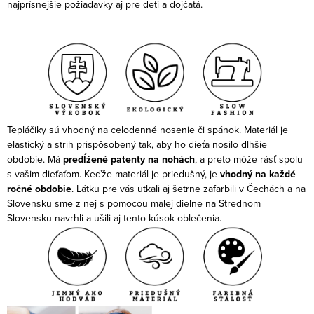
najprísnejšie požiadavky aj pre deti a dojčatá.
Tepláčiky sú vhodný na celodenné nosenie či spánok.
Materiál je
elastický a strih prispôsobený tak, aby ho dieťa nosilo dlhšie
obdobie. Má
predĺžené patenty na nohách
, a preto môže rásť spolu
s vašim dieťaťom. Keďže materiál je priedušný, je
vhodný na každé
ročné obdobie
.
Látku pre vás utkali aj šetrne zafarbili v Čechách a na
Slovensku sme z nej s pomocou malej dielne na Strednom
Slovensku navrhli a ušili aj tento kúsok oblečenia.