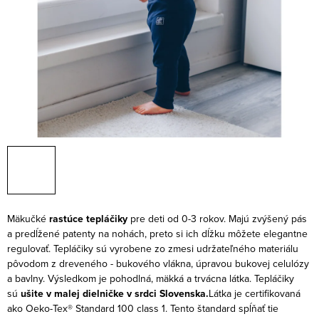
Mäkučké
rastúce tepláčiky
pre deti od 0-3 rokov. Majú zvýšený pás
a predĺžené patenty na nohách, preto si ich dĺžku môžete elegantne
regulovať. Tepláčiky sú vyrobene zo zmesi udržateľného materiálu
pôvodom z dreveného - bukového vlákna, úpravou bukovej celulózy
a bavlny. Výsledkom je pohodlná, mäkká a trvácna látka. Tepláčiky
sú
ušite v malej dielničke v srdci Slovenska.
Látka je certifikovaná
ako Oeko-Tex® Standard 100 class 1. Tento štandard spĺňať tie