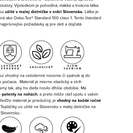
elulózy. Výsledkom je pohodlná, mäkká a trvácna látka.
 sú
ušité v malej dielničke v srdci Slovenska.
Látka je
vaná ako Oeko-Tex® Standard 100 class 1. Tento štandard
 najprísnejšie požiadavky aj pre deti a dojčatá.
 sú vhodný na celodenné nosenie či spánok aj do
 počasia.
Materiál je mierne elastický a strih
ený tak, aby ho dieťa nosilo dlhšie obdobie. Má
é patenty na nohách
, a preto môže rásť spolu s vašim
Keďže materiál je priedušný, je
vhodný na každé ročné
Tepláčiky sú ušité na Slovensku v malej dielničke na
Slovensku .