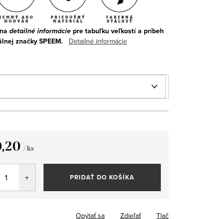
 na
detailné informácie
pre tabuľku veľkostí a príbeh
álnej značky SPEEM.
Detailné informácie
0,20
/ ks
tková
PRIDAŤ DO KOŠÍKA
Opýtať sa
Zdieľať
Tlač