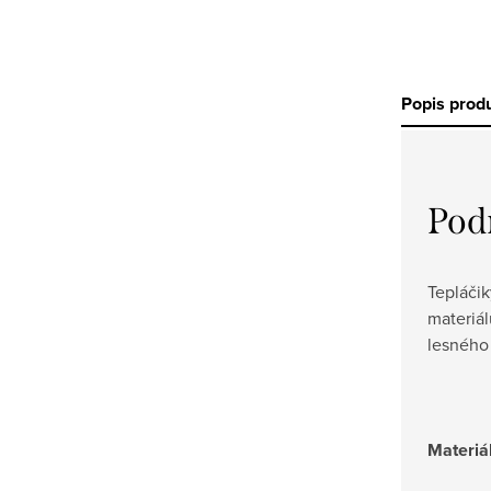
Popis prod
Pod
Tepláči
materiál
lesného
Materiá