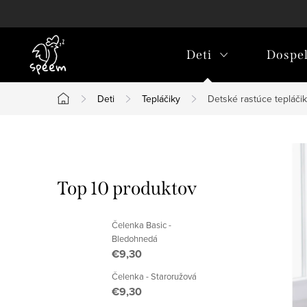
Prejsť
na
obsah
Deti
Dospel
Deti
Tepláčiky
Detské rastúce tepláči
Domov
B
o
Top 10 produktov
č
Čelenka Basic -
n
Bledohnedá
€9,30
ý
Čelenka - Staroružová
p
€9,30