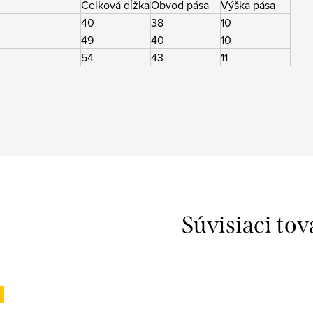
Celková dĺžka
Obvod pása
Výška pása
40
38
10
49
40
10
54
43
11
Súvisiaci tov