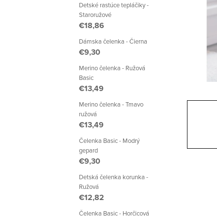
a
Detské rastúce tepláčiky -
Staroružové
n
€18,86
e
Dámska čelenka - Čierna
€9,30
l
Merino čelenka - Ružová
Basic
€13,49
Merino čelenka - Tmavo
ružová
€13,49
Čelenka Basic - Modrý
gepard
€9,30
Detská čelenka korunka -
Ružová
€12,82
Čelenka Basic - Horčicová