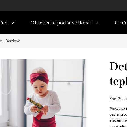
áci
Oblečenie podľa veľkosti
O nás
ky - Bordové
Det
tep
Kód:
Zvoľt
Mäkučké
pás a pre
elegantne
materiálu