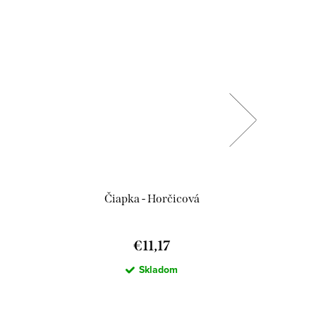
Čiapka - Horčicová
Detské r
€11,17
Skladom