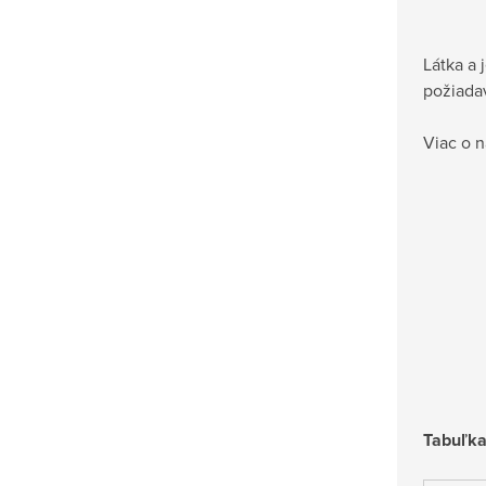
Látka a 
požiadav
Viac o n
Tabuľka