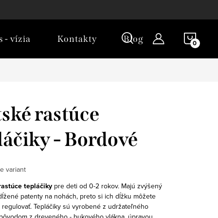
NÁKU
 - vízia
Kontakty
Blog
KOŠÍ
ské rastúce
láčiky - Bordové
e variant
rastúce tepláčiky
pre deti od 0-2 rokov. Majú zvýšený
dĺžené patenty na nohách, preto si ich dĺžku môžete
 regulovať. Tepláčiky sú vyrobené z udržateľného
 pôvodom z dreveného - bukového vlákna, úpravou