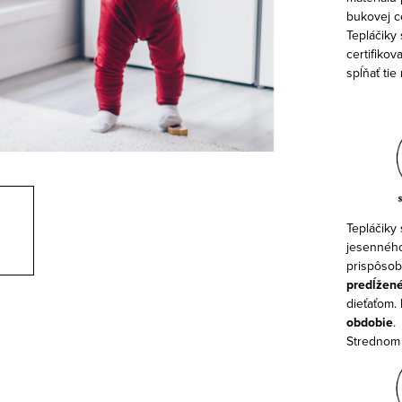
bukovej c
Tepláčiky
certifiko
spĺňať tie
Tepláčiky
jesenného
prispôsob
predĺžen
dieťaťom. 
obdobie
.
Strednom 