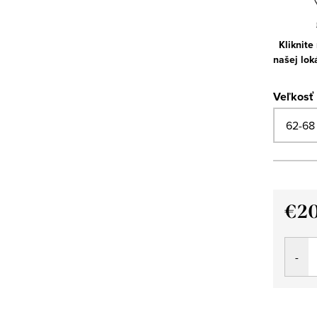
Kliknite
našej lok
Veľkosť
€2
Jedno
cena: