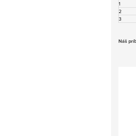
1
2
3
Náš prí