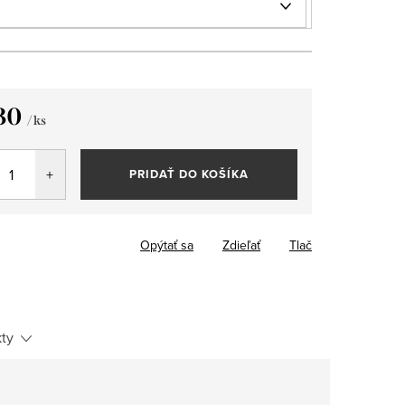
30
/ ks
tková
PRIDAŤ DO KOŠÍKA
Opýtať sa
Zdieľať
Tlač
ty