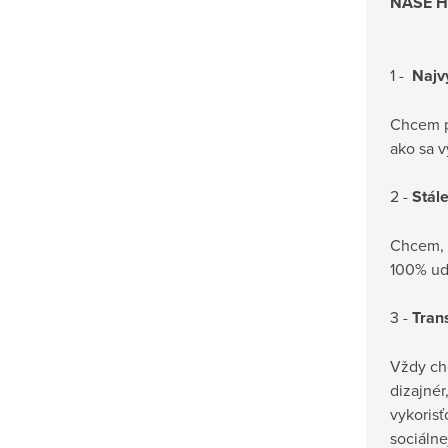
NAŠE 
1 -
Najv
Chcem pr
ako sa v
2 -
Stál
Chcem, 
100% udr
3 -
Tran
Vždy chc
dizajnér
vykoris
sociálne