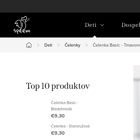
Prejsť
na
obsah
Deti
Dospel
Deti
Čelenky
Čelenka Basic - Tmavom
Domov
B
o
Top 10 produktov
č
Čelenka Basic -
n
Bledohnedá
€9,30
ý
Čelenka - Staroružová
p
€9,30