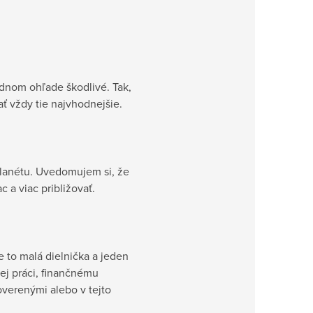
adnom ohľade škodlivé. Tak,
ať vždy tie najvhodnejšie.
lanétu. Uvedomujem si, že
 a viac približovať.
 to malá dielnička a jeden
kej práci, finančnému
verenými alebo v tejto