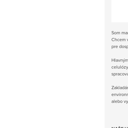
Som mam
Chcem v
pre dosp
Hlavným
celulózy
spracova
Zakladá
environm
alebo vy