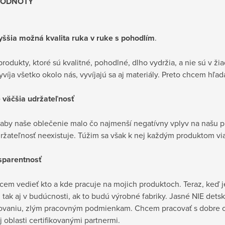
HODNOTY
yššia možná kvalita ruka v ruke s pohodlím
.
odukty, ktoré sú kvalitné, pohodlné, dlho vydržia, a nie sú v ži
yvíja všetko okolo nás, vyvíjajú sa aj materiály. Preto chcem hľad
e väčšia udržateľnosť
aby naše oblečenie malo čo najmenší negatívny vplyv na našu p
žateľnosť neexistuje. Túžim sa však k nej každým produktom viac
sparentnosť
em vedieť kto a kde pracuje na mojich produktoch. Teraz, keď je
, tak aj v budúcnosti, ak to budú výrobné fabriky. Jasné NIE dets
ťovaniu, zlým pracovným podmienkam. Chcem pracovať s dobre o
j oblasti certifikovanými partnermi.