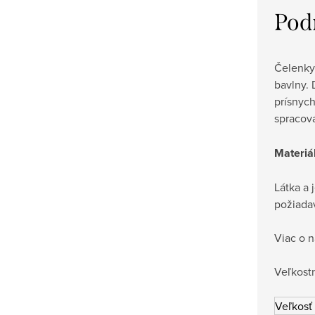
Pod
Čelenky
bavlny. 
prísnych
spracová
Materiá
Látka a 
požiadav
Viac o n
Veľkostn
Veľkosť