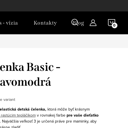
NÁKU
 - vízia
Kontakty
Blog
KOŠÍ
enka Basic -
avomodrá
e variant
lastická detská čelenka,
ktorá môže byť krásnym
rastúcim tepláčikom
v rovnakej farbe
pre vaše dieťatko
. Najväčšia veľkosť 3 je určená práve pre maminky, aby
rásne zladiť.