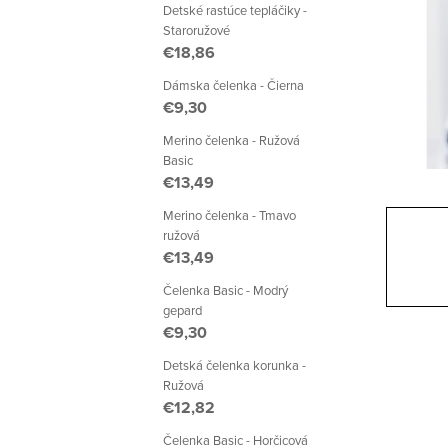
a
Detské rastúce tepláčiky -
Staroružové
n
€18,86
e
Dámska čelenka - Čierna
€9,30
l
Merino čelenka - Ružová
Basic
€13,49
Merino čelenka - Tmavo
ružová
€13,49
Čelenka Basic - Modrý
gepard
€9,30
Detská čelenka korunka -
Ružová
€12,82
Čelenka Basic - Horčicová