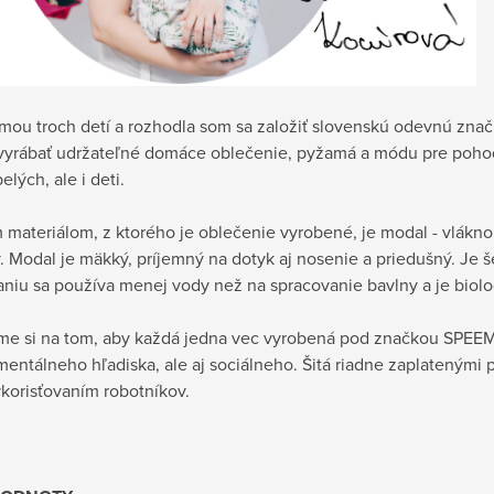
ou troch detí a rozhodla som sa založiť slovenskú odevnú zn
yrábať udržateľné domáce oblečenie, pyžamá a módu pre pohod
elých, ale i deti.
 materiálom, z ktorého je oblečenie vyrobené, je modal - vlákn
. Modal je mäkký, príjemný na dotyk aj nosenie a priedušný. Je š
niu sa používa menej vody než na spracovanie bavlny a je biolog
me si na tom, aby každá jedna vec vyrobená pod značkou SPEEM
entálneho hľadiska, ale aj sociálneho. Šitá riadne zaplatenými 
korisťovaním robotníkov.