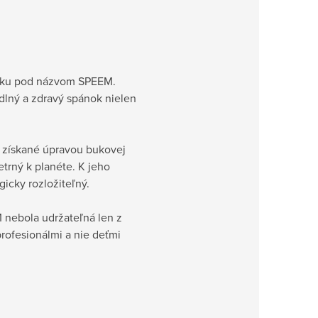
ačku pod názvom SPEEM.
lný a zdravý spánok nielen
o získané úpravou bukovej
etrný k planéte. K jeho
icky rozložiteľný.
 nebola udržateľná len z
profesionálmi a nie deťmi