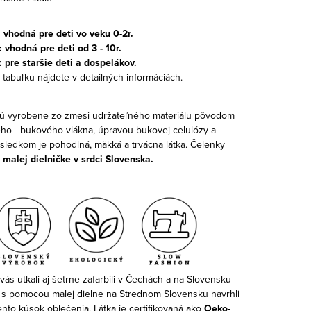
: vhodná pre deti vo veku 0-2r.
 vhodná pre deti od 3 - 10r.
: pre staršie deti a dospelákov.
 tabuľku nájdete v detailných informáciách.
ú vyrobene zo zmesi udržateľného materiálu pôvodom
ho - bukového vlákna, úpravou bukovej celulózy a
ýsledkom je pohodlná, mäkká a trvácna látka. Čelenky
v malej dielničke v srdci Slovenska.
vás utkali aj šetrne zafarbili v Čechách a na Slovensku
 s pomocou malej dielne na Strednom Slovensku navrhli
 tento kúsok oblečenia. Látka je certifikovaná ako
Oeko-