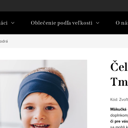
áci
Oblečenie podľa veľkosti
O nás
odrá
Čel
Tm
Kód:
Zvoľt
Mäkučká e
doplnkom
či pre vás
sa mohli k