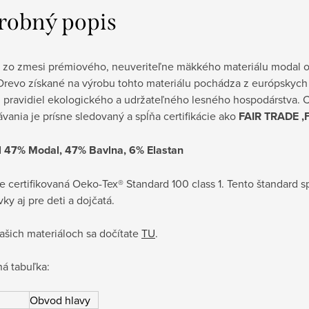
robný popis
 zo zmesi prémiového, neuveriteľne mäkkého materiálu modal od
Drevo získané na výrobu tohto materiálu pochádza z európskych 
 pravidiel ekologického a udržateľného lesného hospodárstva. C
vania je prísne sledovaný a spĺňa certifikácie ako
FAIR TRADE ,
l 47% Modal, 47% Bavlna, 6% Elastan
je certifikovaná Oeko-Tex® Standard 100 class 1. Tento štandard sp
ky aj pre deti a dojčatá.
ašich materiáloch sa dočítate
TU
.
á tabuľka:
Obvod hlavy