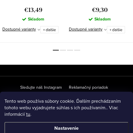
€13,49
€9,30
Skladom
Skladom
Dostupné varianty
Dostupné varianty
+ ďalšie
+ ďalšie
Z
á
p
Sledujte náš Instagram
Reklamačný poriadok
ä
Ochrana osobných údajov
Obchodné podmienky
Tento web používa súbory cookie. Ďalším prechádzaním
t
tohoto webu vyjadrujete súhlas s ich používaním.. Viac
O našich materiáloch
Veľkoobchodná spolupráca
FAQ
informácií
tu
.
i
e
Nastavenie