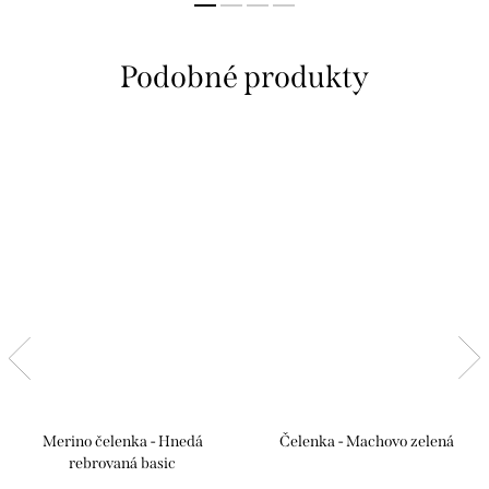
Merino čelenka - Hnedá
Čelenka - Machovo zelená
rebrovaná basic