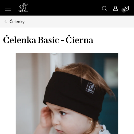
Prejsť
N
na
obsah
Čelenky
K
Čelenka Basic - Čierna