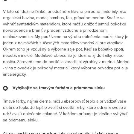
V lete sú ideálne ľahké, priedušné a hlavne prírodné materiály, ako
organická bavlna, modal, bambus, ľan, prípadne merino. Snažte sa
vyhnúť syntetickým materiálom, ktoré môžu dráždiť jemnú pokožku
novorodenca a brániť v prúdení vzduchu a prirodzenom
ochladzovaní sa. My používame na výrobu oblečenia modal, ktorý je
jeden z najmäkších súčasných materiálov vhodný aj pre atopikov.
Okrem toho je vzdušný a výborne saje pot. Keď sa bábätko spotí,
neostáva mokré. Modalové oblečenie je ideálne aj do šatky alebo
nosiča. Zároveň sme do portfólia zaradili aj výrobky z merina. Merino
- vlna z ovečiek je prírodný materiál, ktorý výborne odvádza pot a je
antialergický.
Vyhýbajte sa tmavým farbám a priamemu slnku
Tmavé farby, najmä čierna, môžu absorbovať teplo a privádzať vaše
dieťa do tepla. Je lepšie zvoliť si svetlé farby, ktoré odrazia svetlo a
udržiavajú oblečenie chladné. V každom prípade je ideálne vyhýbať
sa priamemu slnku.
Ak sa chystáte von uprostred leta, nezabudnite ísť skôr ráno a