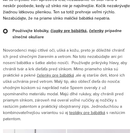
neskôr poobede, kedy už slnko nie je najsilnejšie. Kočík nezakrývajte
žiadnou látkovou plienkou. Ten sa totiž prehreje veľmi rýchlo.
Nezabúdajte, že na priame slnko maličké bábätká nepatria.
Používajte klobúky,
čiapky pre bábätká
,
čelenky
prípadne
slnečné okuliare
Novorodenci majú citlivé oči, ušká a kožu, preto je dôležité chrániť
ich pred slnečným žiarením a vetrom. Na toto nezabúdajte ani pri
nosení bábätka v šatke alebo nosiči. Používajte prikrývky hlavy, aby
chránili tvár a krk dieťaťa pred slnkom. Mimo priameho slnka sú
praktické a pekné
čelenky pre bábätká
,ale aj staršie deti, ktoré ich
ušká uchránia pred vetrom. Malý tip, ako obliecť dieťa do nosiča:
vhodným kúskom sú napríklad naše Speem overaly z už
spomínaného materiálu modal. Majú dlhé rukávy, aby chránili pred
priamym slnkom, zároveň má overal voľné ručičky aj nožičky s
rastúcim patentom a praktický obojstranný zips. Jednoduchšou a
kombinovateľnejšou variantou sú aj
tepláky pre bábätká
s rastúcim
patentom.