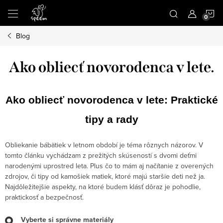
Prejsť
N
na
obsah
Blog
K
Ako obliecť novorodenca v lete.
Ako obliecť novorodenca v lete: Praktické
tipy a rady
Obliekanie bábätiek v letnom období je téma rôznych názorov. V
tomto článku v
ychádzam z prežitých skúseností s dvomi deťmi
narodenými uprostred leta. Plus čo to mám aj načítanie z overených
zdrojov, či tipy od kamošiek matiek, ktoré majú staršie deti než ja.
Najdôležitejšie aspekty, na ktoré budem klásť dôraz je pohodlie,
praktickosť a bezpečnosť.
Vyberte si správne materiály