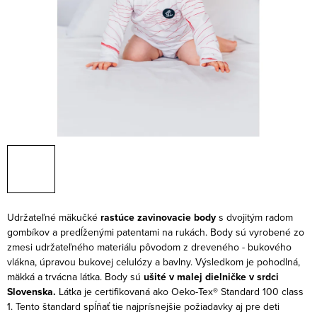
Udržateľné mäkučké
rastúce zavinovacie body
s dvojitým radom
gombíkov a predĺženými patentami na rukách. Body sú vyrobené zo
zmesi udržateľného materiálu pôvodom z dreveného - bukového
vlákna, úpravou bukovej celulózy a bavlny. Výsledkom je pohodlná,
mäkká a trvácna látka. Body sú
ušité v malej dielničke v srdci
Slovenska.
Látka je certifikovaná ako Oeko-Tex® Standard 100 class
1. Tento štandard spĺňať tie najprísnejšie požiadavky aj pre deti