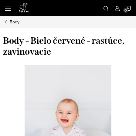
Prejsť
N
na
obsah
Body
K
Body - Bielo červené - rastúce,
zavinovacie