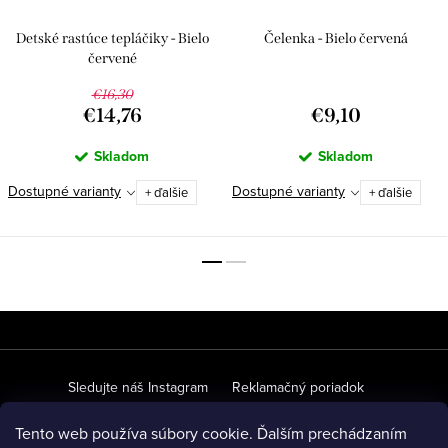
Detské rastúce tepláčiky - Bielo
Čelenka - Bielo červená
červené
€16,30
€14,76
€9,10
Skladom
Skladom
Dostupné varianty
Dostupné varianty
+ ďalšie
+ ďalšie
Z
á
p
Sledujte náš Instagram
Reklamačný poriadok
ä
Ochrana osobných údajov
Obchodné podmienky
Tento web používa súbory cookie. Ďalším prechádzaním