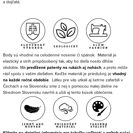
a dojčatá.
Body sú vhodné na celodenné nosenie či spánok.
Materiál je
elastický a strih prispôsobený tak, aby ho dieťa nosilo dlhšie
obdobie. Má
predĺžené patenty na rukách aj nohách
, a preto môže
rásť spolu s vašim dieťaťom. Keďže materiál je priedušný, je
vhodný
na každé ročné obdobie
.
Látku pre vás utkali aj šetrne zafarbili v
Čechách a na Slovensku sme z nej s pomocou malej dielne na
Strednom Slovensku navrhli a ušili aj tento kúsok oblečenia.
Kliknite na
detailné informácie
pre tabuľku veľkostí a príbeh našej