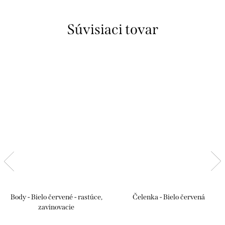
Súvisiaci tovar
Body - Bielo červené - rastúce,
Čelenka - Bielo červená
zavinovacie