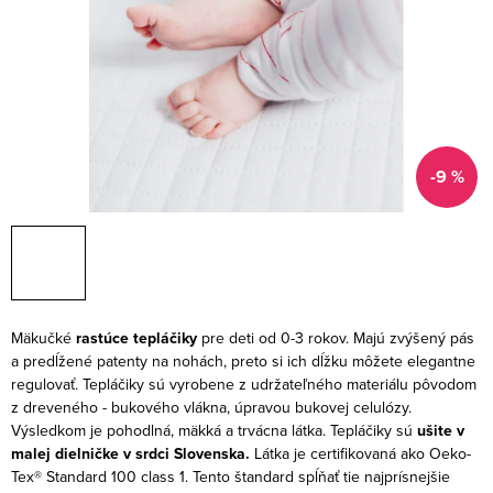
-9 %
Mäkučké
rastúce tepláčiky
pre deti od 0-3 rokov. Majú zvýšený pás
a predĺžené patenty na nohách, preto si ich dĺžku môžete elegantne
regulovať. Tepláčiky sú vyrobene z udržateľného materiálu pôvodom
z dreveného - bukového vlákna, úpravou bukovej celulózy.
Výsledkom je pohodlná, mäkká a trvácna látka. Tepláčiky sú
ušite v
malej dielničke v srdci Slovenska.
Látka je certifikovaná ako Oeko-
Tex® Standard 100 class 1. Tento štandard spĺňať tie najprísnejšie