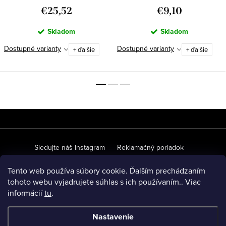
€25,52
€9,10
Skladom
Skladom
Dostupné varianty
Dostupné varianty
+ ďalšie
+ ďalšie
Z
á
p
Sledujte náš Instagram
Reklamačný poriadok
ä
Ochrana osobných údajov
Obchodné podmienky
Tento web používa súbory cookie. Ďalším prechádzaním
t
tohoto webu vyjadrujete súhlas s ich používaním.. Viac
O našich materiáloch
Veľkoobchodná spolupráca
FAQ
informácií
tu
.
i
e
Nastavenie