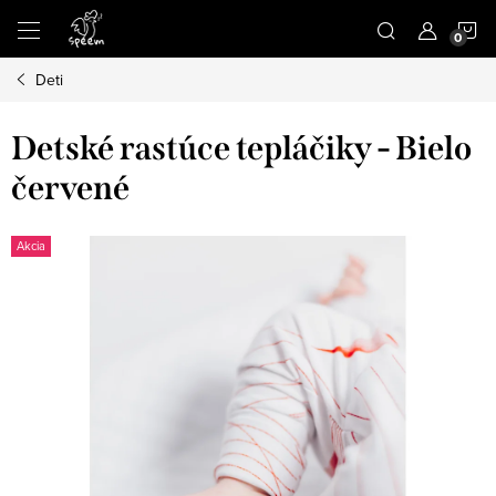
Prejsť
N
na
obsah
Deti
K
Detské rastúce tepláčiky - Bielo
červené
Akcia