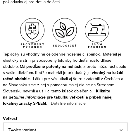
požiadavky aj pre deti a dojčatá.
Tepláčiky sú vhodný na celodenné nosenie či spánok.
Materiál je
elastický a strih prispôsobený tak, aby ho dieťa nosilo dlhšie
obdobie. Má
predĺžené patenty na nohách
, a preto môže rásť spolu
s vašim dieťaťom. Keďže materiál je priedušný, je
vhodný na každé
ročné obdobie
.
Látku pre vás utkali aj šetrne zafarbili v Čechách a
na Slovensku sme z nej s pomocou malej dielne na Strednom
Slovensku navrhli a ušili aj tento kúsok oblečenia.
Kliknite
na
detailné informácie
pre tabuľku veľkostí a príbeh našej
lokálnej značky SPEEM.
Detailné informácie
Veľkosť